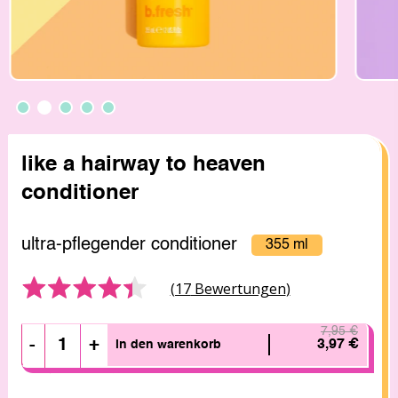
like a hairway to heaven
conditioner
ultra-pflegender conditioner
355 ml
Bewertet
Click
(17
Bewertungen
)
mit
to
4.4
go
7,95 €
von
to
-
+
3,97 €
in den warenkorb
5
reviews