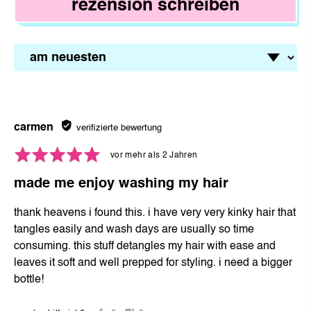
rezension schreiben
sortieren nach
bewertet
carmen
verifizierte bewertung
durch
Mit
Rezension
vor mehr als 2 Jahren
carmen
5
veröffentlicht
made me enjoy washing my hair
von
5
thank heavens i found this. i have very very kinky hair that
bewertet
tangles easily and wash days are usually so time
consuming. this stuff detangles my hair with ease and
leaves it soft and well prepped for styling. i need a bigger
bottle!