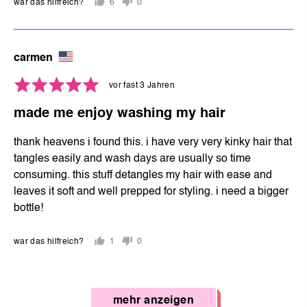
war das hilfreich?
6
0
Leute
Leute
haben
haben
mit
mit
ja
nein
bewertet
carmen
gestimmt
gestimmt
durch
Mit
Rezension
vor fast 3 Jahren
carmen,
5
veröffentlicht
von
made me enjoy washing my hair
von
united
5
states
thank heavens i found this. i have very very kinky hair that
bewertet
tangles easily and wash days are usually so time
consuming. this stuff detangles my hair with ease and
leaves it soft and well prepped for styling. i need a bigger
bottle!
war das hilfreich?
1
0
Person
Leute
hat
haben
mit
mit
ja
nein
mehr anzeigen
gestimmt
gestimmt