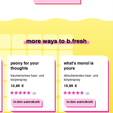
more ways to b.fresh
peony for your
what's monoï is
thoughts
yours
träumerisches haar- und
stimulierendes haar- und
körperspray
körperspray
10,95 €
10,95 €
Click
Click
Bewertet
Bewertet
(3)
(2)
to
to
mit
mit
in den warenkorb
go
in den warenkorb
go
5.0
5.0
to
to
von
von