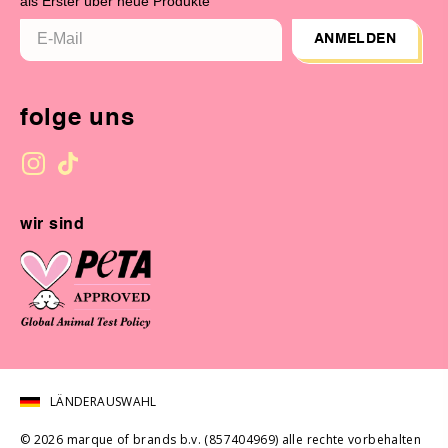
als Erster über neue Produkte
ANMELDEN
folge uns
wir sind
LÄNDERAUSWAHL
© 2026 marque of brands b.v. (857404969) alle rechte vorbehalten