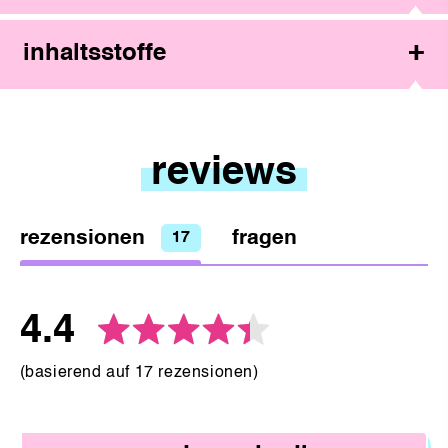
inhaltsstoffe
reviews
rezensionen
fragen
17
durchschnittliche
out
4.4
basierend auf 17 rezensionen
Bewertung
of
5